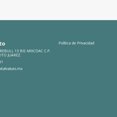
to
Política de Privacidad
REBULL 13 BIS MIXCOAC C.P.
NITO JUAREZ
01
italvalues.mx